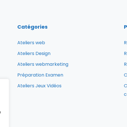
Catégories
P
Ateliers web
R
Ateliers Design
R
Ateliers webmarketing
R
Préparation Examen
C
Ateliers Jeux Vidéos
C
c
n