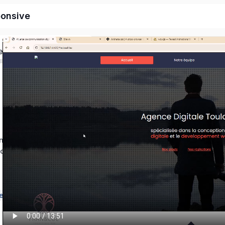
ponsive
ed
ons
ces
t js