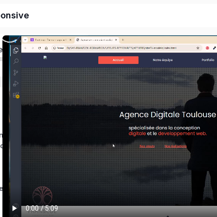
ponsive
ed
ons
ces
t js