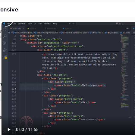
ponsive
ed
ons
ces
t js