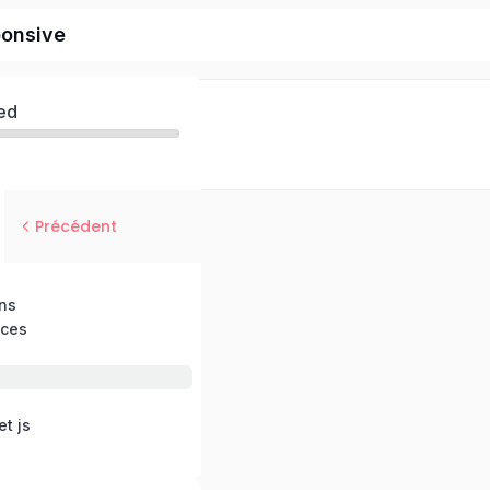
ponsive
ed
Précédent
ons
ces
t js